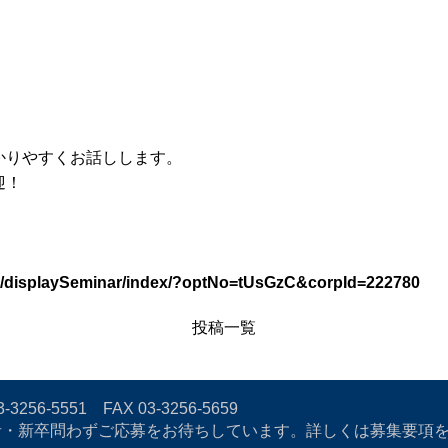
かりやすくお話しします。
迎！
info/displaySeminar/index/?optNo=tUsGzC&corpId=222780
投稿一覧
3-3256-5551
FAX 03-3256-5659
者・新卒問わずご応募をお待ちしています。詳しくは募集要項