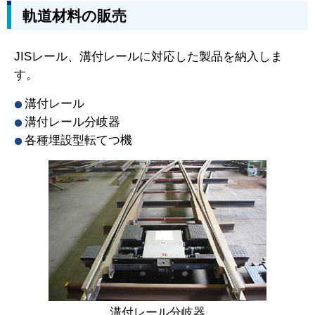
軌道材料の販売
JISレール、溝付レールに対応した製品を納入しま
す。
溝付レール
溝付レール分岐器
各種埋設型転てつ機
溝付レール分岐器