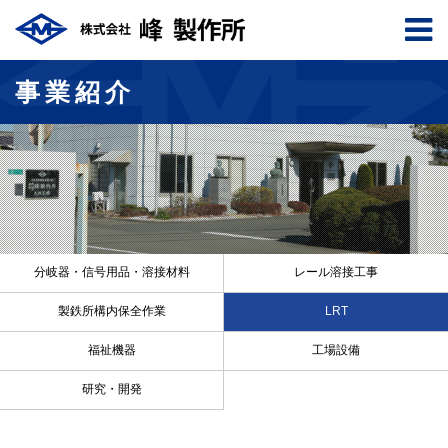
事業紹介
分岐器
・
信号用品
・
溶接材料
レール溶接
工事
製鉄所構内
保全作業
LRT
福祉機器
工場設備
研究・開発