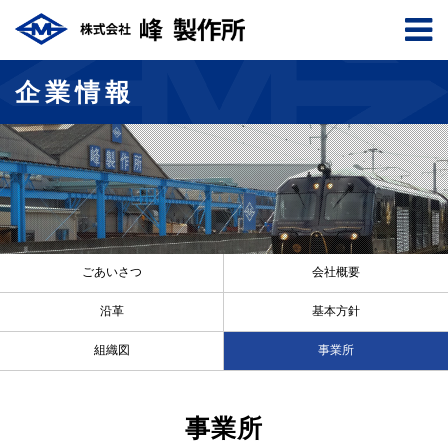
企業情報
ごあいさつ
会社概要
沿革
基本方針
組織図
事業所
事業所