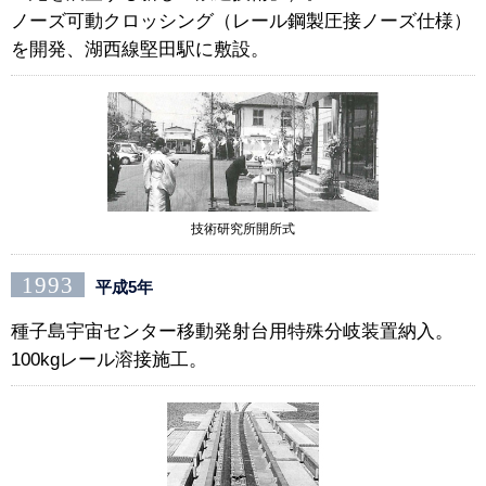
ノーズ可動クロッシング（レール鋼製圧接ノーズ仕様）
を開発、湖西線堅田駅に敷設。
技術研究所開所式
1993
平成5年
種子島宇宙センター移動発射台用特殊分岐装置納入。
100kgレール溶接施工。