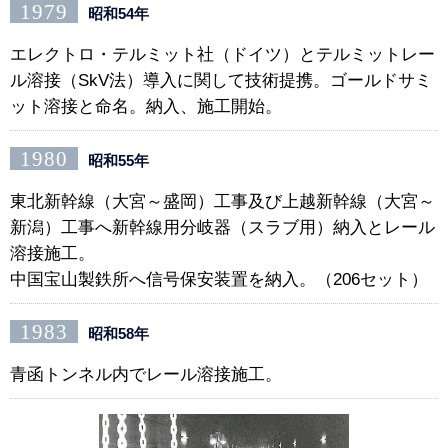
1979
昭和54年
エレクトロ・テルミット社（ドイツ）とテルミットレー
ル溶接（SkV法）導入に関して技術提携。ゴールドサミ
ット溶接と命名。納入、施工開始。
1980
昭和55年
東北新幹線（大宮～盛岡）工事及び上越新幹線（大宮～
新潟）工事へ新幹線用分岐器（スラブ用）納入とレール
溶接施工。
中国宝山製鉄所へ信号保安装置を納入。（206セット）
1983
昭和58年
青函トンネル内でレール溶接施工。