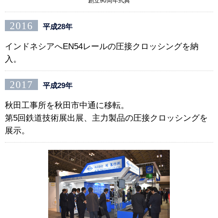
創立90周年式典
2016
平成28年
インドネシアへEN54レールの圧接クロッシングを納
入。
2017
平成29年
秋田工事所を秋田市中通に移転。
第5回鉄道技術展出展、主力製品の圧接クロッシングを
展示。