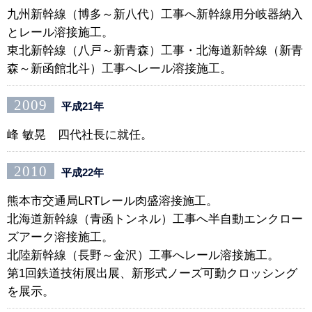
九州新幹線（博多～新八代）工事へ新幹線用分岐器納入
とレール溶接施工。
東北新幹線（八戸～新青森）工事・北海道新幹線（新青
森～新函館北斗）工事へレール溶接施工。
2009
平成21年
峰 敏晃 四代社長に就任。
2010
平成22年
熊本市交通局LRTレール肉盛溶接施工。
北海道新幹線（青函トンネル）工事へ半自動エンクロー
ズアーク溶接施工。
北陸新幹線（長野～金沢）工事へレール溶接施工。
第1回鉄道技術展出展、新形式ノーズ可動クロッシング
を展示。