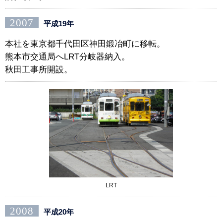
2007
平成19年
本社を東京都千代田区神田鍛冶町に移転。
熊本市交通局へLRT分岐器納入。
秋田工事所開設。
LRT
2008
平成20年