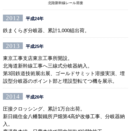
北陸新幹線レール溶接
2012
平成24年
鉄まくらぎ分岐器、累計1,000組出荷。
2013
平成25年
東京工事支店東京工事所開設。
北海道新幹線工事へ三線式分岐器納入。
第3回鉄道技術展出展、ゴールドサミット溶接実演、埋
設型分岐器のポイント部と埋設型転てつ機を展示。
2014
平成26年
圧接クロッシング、累計1万台出荷。
新日鐵住金八幡製鐵所戸畑第4高炉改修工事、分岐器納
入。