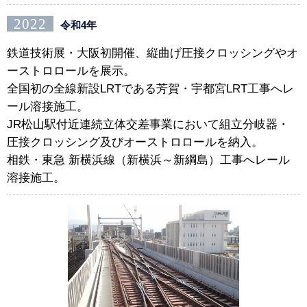
2022
令和4年
鉄道技術展・大阪初開催、縦曲げ圧接クロッシングやオ
ーストロロールを展示。
全国初の全線新設LRTである芳賀・宇都宮LRT工事へレ
ール溶接施工。
JR松山駅付近連続立体交差事業において組立分岐器・
圧接クロッシング及びオーストロロールを納入。
相鉄・東急 新横浜線（新横浜～新綱島）工事へレール
溶接施工。