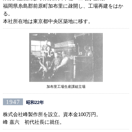
福岡県糸島郡前原町加布里に疎開し、工場再建をはか
る。
本社所在地は東京都中央区築地に移す。
加布里工場生産課組立場
1947
昭和22年
株式会社峰製作所を設立。資本金100万円。
峰 嘉六 初代社長に就任。