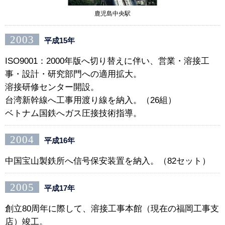
鹿児島中央駅
2003
平成15年
ISO9001：2000年版へ切り替えに伴い、営業・溶接工
事・設計・研究部門への適用拡大。
溶接研修センター開設。
台湾新幹線へ工事用渡り線を納入。（26組）
ベトナム国鉄へガス圧接技術指導。
2004
平成16年
中国宝山製鉄所へ信号保安装置を納入。（82セット）
2005
平成17年
創立80周年に際して、溶接工事本館（現在の福岡工事支
店）竣工。