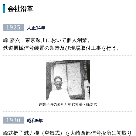
会社沿革
1925
大正14年
峰 嘉六 東京深川において個人創業。
鉄道機械信号装置の製造及び現場取付工事を行う。
創業当時の表札と初代社長・峰嘉六
1930
昭和5年
峰式挺子減力機（空気式）を大崎西部信号扱所に初取り