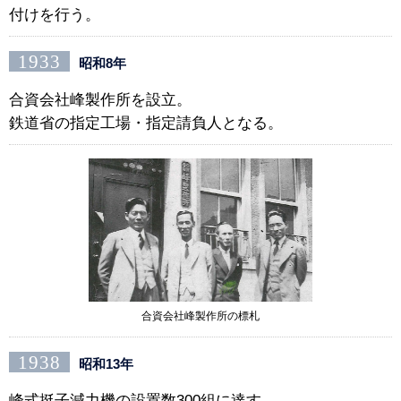
付けを行う。
1933
昭和8年
合資会社峰製作所を設立。
鉄道省の指定工場・指定請負人となる。
合資会社峰製作所の標札
1938
昭和13年
峰式挺子減力機の設置数300組に達す。