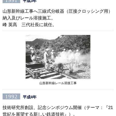
1991
平成3年
山形新幹線工事へ三線式分岐器（圧接クロッシング用）
納入及びレール溶接施工。
峰 英髙 三代社長に就任。
山形新幹線レール溶接工事
1992
平成4年
技術研究所創設、記念シンポジウム開催（テーマ：『21
世紀を展望する新しい鉄道技術』）。