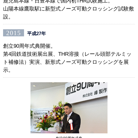
鹿児島本線・日豊本線で国内初THR試験施工。
山陽本線鷹取駅に新型式ノーズ可動クロッシング試験敷
設。
2015
平成27年
創立90周年式典開催。
第4回鉄道技術展出展、THR溶接（レール頭部テルミッ
ト補修法）実演、新形式ノーズ可動クロッシングを展
示。