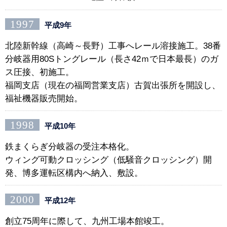
1997
平成9年
北陸新幹線（高崎～長野）工事へレール溶接施工。38番
分岐器用80Sトングレール（長さ42ｍで日本最長）のガ
ス圧接、初施工。
福岡支店（現在の福岡営業支店）古賀出張所を開設し、
福祉機器販売開始。
1998
平成10年
鉄まくらぎ分岐器の受注本格化。
ウィング可動クロッシング（低騒音クロッシング）開
発、博多運転区構内へ納入、敷設。
2000
平成12年
創立75周年に際して、九州工場本館竣工。