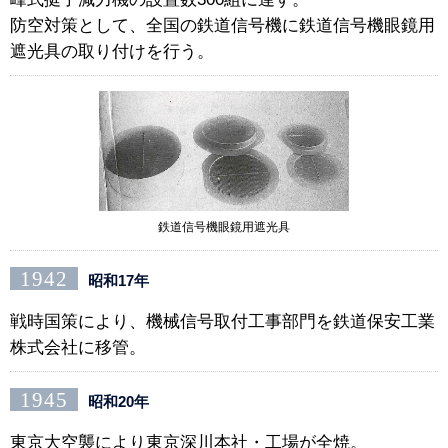
防空対策として、全国の鉄道信号機に鉄道信号機眼鏡用
遮光具の取り付けを行う。
鉄道信号機眼鏡用遮光具
1942
昭和17年
戦時国策により、機械信号取付工事部門を鉄道保安工業
株式会社に移管。
1945
昭和20年
東京大空襲により東京深川本社・工場が全焼。