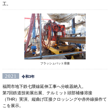
工。
フラッシュバット溶接
2021
令和3年
福岡市地下鉄七隈線延伸工事へ分岐器納入。
第7回鉄道技術展出展、テルミット頭部補修溶接
（THR）実演、縦曲げ圧接クロッシングや赤外線操作て
こを展示。