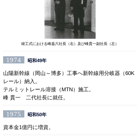
竣工式における峰嘉六社長（右）及び峰貫一副社長（左）
1974
昭和49年
山陽新幹線（岡山～博多）工事へ新幹線用分岐器（60K
レール）納入。
テルミットレール溶接（MTN）施工。
峰 貫一 二代社長に就任。
1975
昭和50年
資本金1億円に増資。