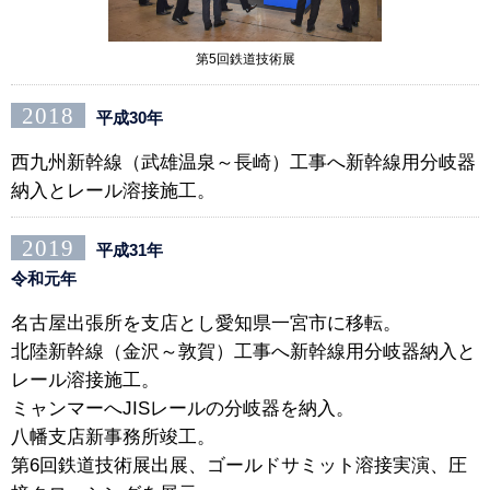
第5回鉄道技術展
2018
平成30年
西九州新幹線（武雄温泉～長崎）工事へ新幹線用分岐器
納入とレール溶接施工。
2019
平成31年
令和元年
名古屋出張所を支店とし愛知県一宮市に移転。
北陸新幹線（金沢～敦賀）工事へ新幹線用分岐器納入と
レール溶接施工。
ミャンマーへJISレールの分岐器を納入。
八幡支店新事務所竣工。
第6回鉄道技術展出展、ゴールドサミット溶接実演、圧