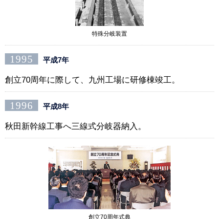
特殊分岐装置
1995
平成7年
創立70周年に際して、九州工場に研修棟竣工。
1996
平成8年
秋田新幹線工事へ三線式分岐器納入。
創立70周年式典