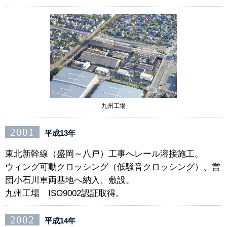
九州工場
2001
平成13年
東北新幹線（盛岡～八戸）工事へレール溶接施工。
ウィング可動クロッシング（低騒音クロッシング）、営
団小石川車両基地へ納入、敷設。
九州工場 ISO9002認証取得。
2002
平成14年