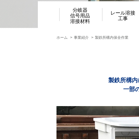
分岐器
レール溶接
信号用品
工事
溶接材料
ホーム
事業紹介
製鉄所構内保全作業
製鉄所構内
一部