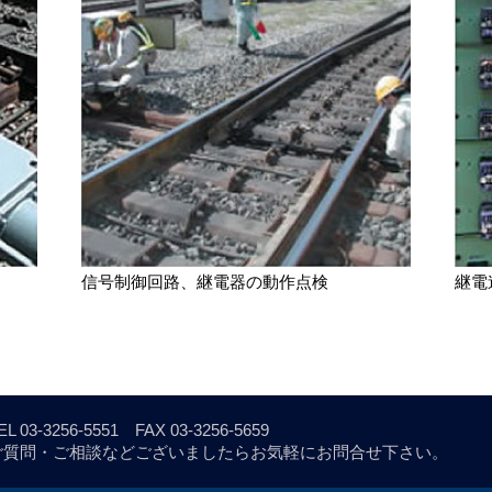
信号制御回路、継電器の動作点検
継電
EL
03-3256-5551
FAX 03-3256-5659
ご質問・ご相談などございましたら
お気軽にお問合せ下さい。