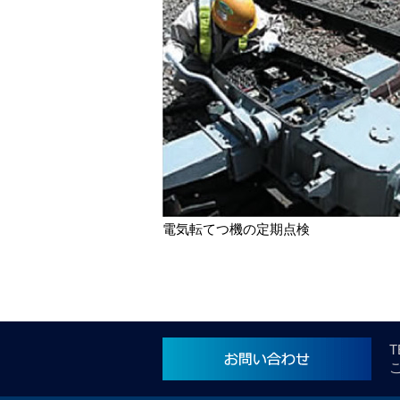
電気転てつ機の定期点検
T