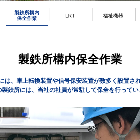
製鉄所構内
LRT
福祉機器
保全作業
製鉄所構内保全作業
には、車上転換装置や信号保安装置が数多く設置さ
の製鉄所には、当社の社員が常駐して保全を行ってい