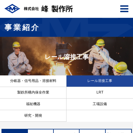
事業紹介
レール溶接工事
分岐器
・
信号用品
・
溶接材料
レール溶接
工事
製鉄所構内
保全作業
LRT
福祉機器
工場設備
研究・開発