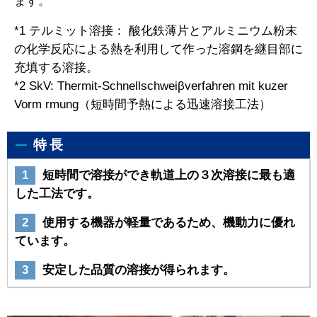
ます。
*1 テルミット溶接： 酸化鉄薄片とアルミニウム粉末
の化学反応による熱を利用して作った溶鋼を継目部に
充填する溶接。
*2 SkV: Thermit-Schnellschweiβverfahren mit kuzer
Vorm rmung（短時間予熱による迅速溶接工法）
特長
1
短時間で溶接ができ軌道上の３次溶接に最も適
した工法です。
2
使用する機器が軽量であるため、機動力に優れ
ています。
3
安定した品質の溶接が得られます。