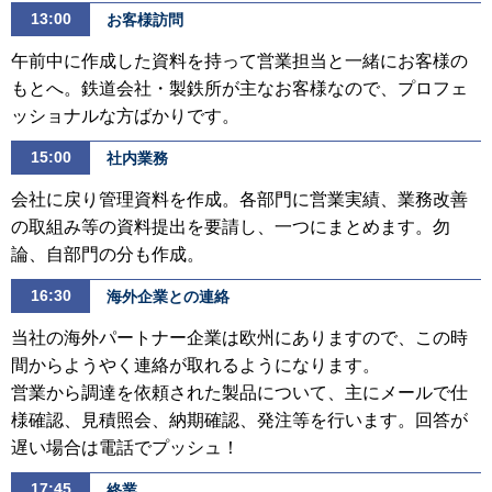
13:00
お客様訪問
午前中に作成した資料を持って営業担当と一緒にお客様の
もとへ。鉄道会社・製鉄所が主なお客様なので、プロフェ
ッショナルな方ばかりです。
15:00
社内業務
会社に戻り管理資料を作成。各部門に営業実績、業務改善
の取組み等の資料提出を要請し、一つにまとめます。勿
論、自部門の分も作成。
16:30
海外企業との連絡
当社の海外パートナー企業は欧州にありますので、この時
間からようやく連絡が取れるようになります。
営業から調達を依頼された製品について、主にメールで仕
様確認、見積照会、納期確認、発注等を行います。回答が
遅い場合は電話でプッシュ！
17:45
終業