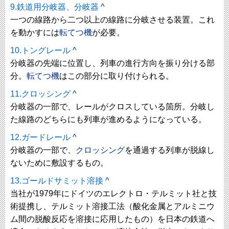
9.鉄道用分岐器、分岐器
^
一つの線路から二つ以上の線路に分岐させる装置。これ
を動かすには
転てつ機
が必要。
10.トングレール
^
分岐器の先端に位置し、列車の進行方向を振り分ける部
分。
転てつ機
はこの部分に取り付けられる。
11.クロッシング
^
分岐器の一部で、レールがクロスしている箇所。分岐し
た線路のどちらにも列車が進めるようになっている。
12.ガードレール
^
分岐器の一部で、
クロッシング
を通過する列車が脱線し
ないために敷設するもの。
13.ゴールドサミット溶接
^
当社が1979年にドイツのエレクトロ・テルミット社と技
術提携し、テルミット溶接工法（酸化金属とアルミニウ
ム間の脱酸反応を溶接に応用したもの）を日本の鉄道へ