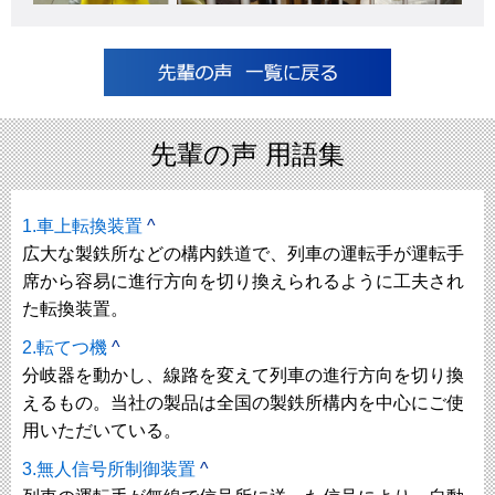
先輩の声 用語集
1.車上転換装置
^
広大な製鉄所などの構内鉄道で、列車の運転手が運転手
席から容易に進行方向を切り換えられるように工夫され
た転換装置。
2.転てつ機
^
分岐器を動かし、線路を変えて列車の進行方向を切り換
えるもの。当社の製品は全国の製鉄所構内を中心にご使
用いただいている。
3.無人信号所制御装置
^