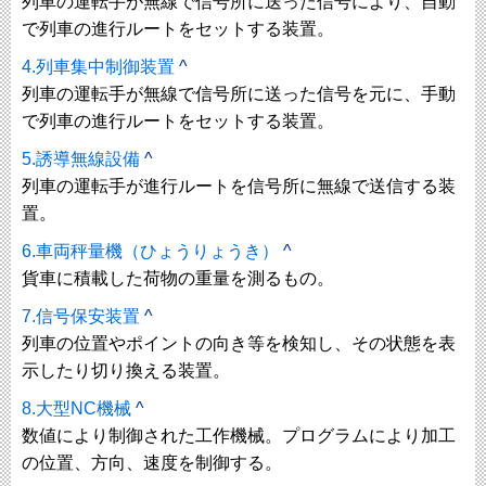
列車の運転手が無線で信号所に送った信号により、自動
で列車の進行ルートをセットする装置。
4.列車集中制御装置
^
列車の運転手が無線で信号所に送った信号を元に、手動
で列車の進行ルートをセットする装置。
5.誘導無線設備
^
列車の運転手が進行ルートを信号所に無線で送信する装
置。
6.車両秤量機（ひょうりょうき）
^
貨車に積載した荷物の重量を測るもの。
7.信号保安装置
^
列車の位置やポイントの向き等を検知し、その状態を表
示したり切り換える装置。
8.大型NC機械
^
数値により制御された工作機械。プログラムにより加工
の位置、方向、速度を制御する。