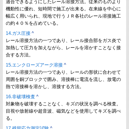
適合できるようにしたレール溶接方法。従来のものより
機動性に優れ、短時間で施工が出来る。在来線を中心に
幅広く用いられ、現地で行うＪＲ各社のレール溶接施工
の約４０％を占めている。
14.ガス圧接
^
レール溶接方法の一つであり、レール接合部をガス炎で
加熱して圧力を加えながら、レールを溶かすことなく接
合する方法。
15.エンクローズアーク溶接
^
レール溶接方法の一つであり、レールの形状に合わせて
周囲を銅ブロックで囲み、溶接棒に電流を流し、放電の
熱で溶接棒を溶かし、溶接する方法。
16.非破壊検査
^
対象物を破壊することなく、キズの状況を調べる検査。
目視や放射線や超音波、磁気などを使用してキズを調べ
る。
17.残留応力測定試験
^