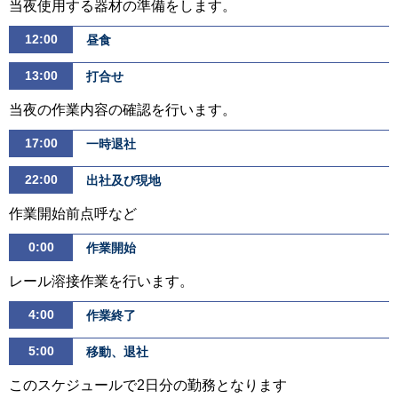
当夜使用する器材の準備をします。
12:00
昼食
13:00
打合せ
当夜の作業内容の確認を行います。
17:00
一時退社
22:00
出社及び現地
作業開始前点呼など
0:00
作業開始
レール溶接作業を行います。
4:00
作業終了
5:00
移動、退社
このスケジュールで2日分の勤務となります