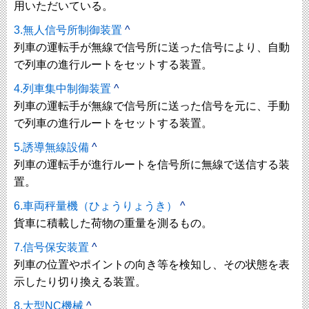
用いただいている。
3.無人信号所制御装置
^
列車の運転手が無線で信号所に送った信号により、自動
で列車の進行ルートをセットする装置。
4.列車集中制御装置
^
列車の運転手が無線で信号所に送った信号を元に、手動
で列車の進行ルートをセットする装置。
5.誘導無線設備
^
列車の運転手が進行ルートを信号所に無線で送信する装
置。
6.車両秤量機（ひょうりょうき）
^
貨車に積載した荷物の重量を測るもの。
7.信号保安装置
^
列車の位置やポイントの向き等を検知し、その状態を表
示したり切り換える装置。
8.大型NC機械
^