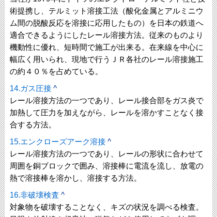
術提携し、テルミット溶接工法（酸化金属とアルミニウ
ム間の脱酸反応を溶接に応用したもの）を日本の鉄道へ
適合できるようにしたレール溶接方法。従来のものより
機動性に優れ、短時間で施工が出来る。在来線を中心に
幅広く用いられ、現地で行うＪＲ各社のレール溶接施工
の約４０％を占めている。
14.ガス圧接
^
レール溶接方法の一つであり、レール接合部をガス炎で
加熱して圧力を加えながら、レールを溶かすことなく接
合する方法。
15.エンクローズアーク溶接
^
レール溶接方法の一つであり、レールの形状に合わせて
周囲を銅ブロックで囲み、溶接棒に電流を流し、放電の
熱で溶接棒を溶かし、溶接する方法。
16.非破壊検査
^
対象物を破壊することなく、キズの状況を調べる検査。