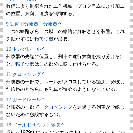
数値により制御された工作機械。プログラムにより加工
の位置、方向、速度を制御する。
9.鉄道用分岐器、分岐器
^
一つの線路から二つ以上の線路に分岐させる装置。これ
を動かすには
転てつ機
が必要。
10.トングレール
^
分岐器の先端に位置し、列車の進行方向を振り分ける部
分。
転てつ機
はこの部分に取り付けられる。
11.クロッシング
^
分岐器の一部で、レールがクロスしている箇所。分岐し
た線路のどちらにも列車が進めるようになっている。
12.ガードレール
^
分岐器の一部で、
クロッシング
を通過する列車が脱線し
ないために敷設するもの。
13.ゴールドサミット溶接
^
当社が1979年にドイツのエレクトロ・テルミット社と技