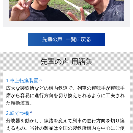
先輩の声 用語集
1.車上転換装置
^
広大な製鉄所などの構内鉄道で、列車の運転手が運転手
席から容易に進行方向を切り換えられるように工夫され
た転換装置。
2.転てつ機
^
分岐器を動かし、線路を変えて列車の進行方向を切り換
えるもの。当社の製品は全国の製鉄所構内を中心にご使